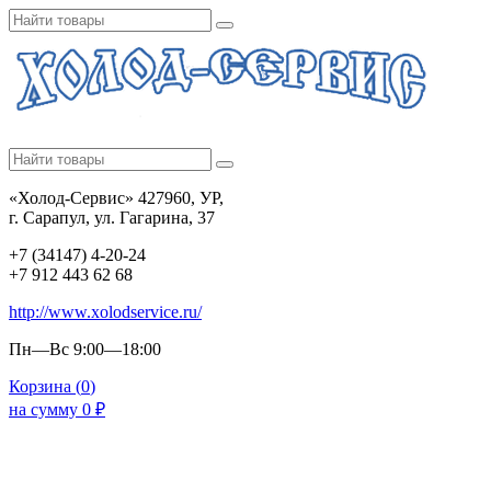
«Холод-Сервис» 427960, УР,
г. Сарапул, ул. Гагарина, 37
+7 (34147) 4-20-24
+7 912 443 62 68
http://www.xolodservice.ru/
Пн—Вс 9:00—18:00
Корзина (
0
)
на сумму
0
₽