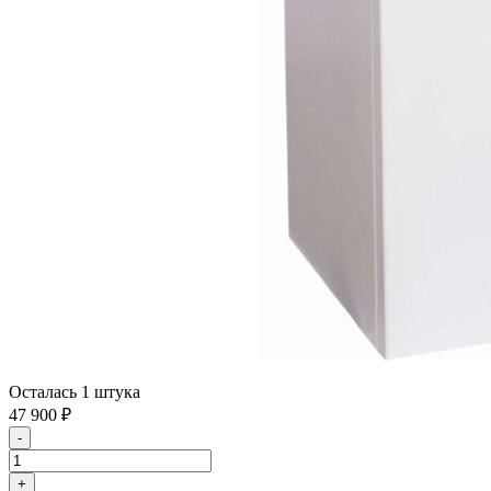
Осталась 1 штука
47 900
₽
-
+