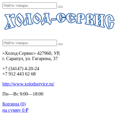
«Холод-Сервис» 427960, УР,
г. Сарапул, ул. Гагарина, 37
+7 (34147) 4-20-24
+7 912 443 62 68
http://www.xolodservice.ru/
Пн—Вс 9:00—18:00
Корзина (
0
)
на сумму
0
₽