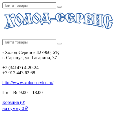
«Холод-Сервис» 427960, УР,
г. Сарапул, ул. Гагарина, 37
+7 (34147) 4-20-24
+7 912 443 62 68
http://www.xolodservice.ru/
Пн—Вс 9:00—18:00
Корзина (
0
)
на сумму
0
₽