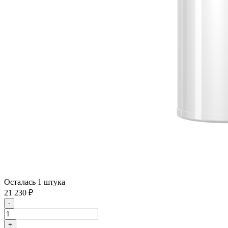
Осталась 1 штука
21 230
₽
-
+