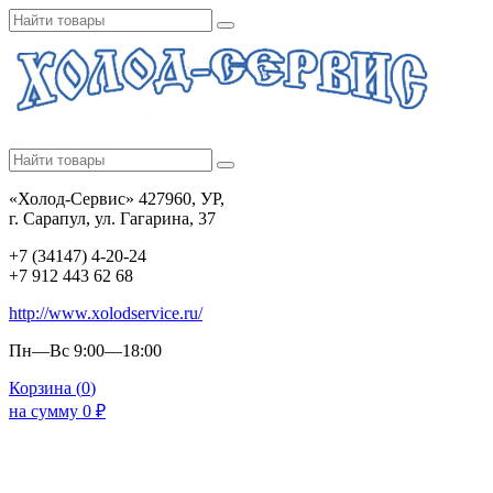
«Холод-Сервис» 427960, УР,
г. Сарапул, ул. Гагарина, 37
+7 (34147) 4-20-24
+7 912 443 62 68
http://www.xolodservice.ru/
Пн—Вс 9:00—18:00
Корзина (
0
)
на сумму
0
₽